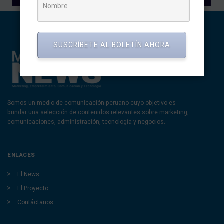
SUSCRÍBETE AL BOLETÍN AHORA
Somos un medio de comunicación peruano cuyo objetivo es
brindar una selección de contenidos relevantes sobre marketing,
comunicaciones, administración, tecnología y negocios.
ENLACES
El News
El Proyecto
Contáctanos