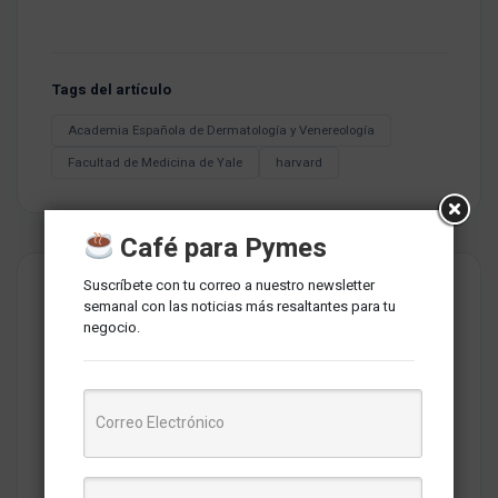
Tags del artículo
Academia Española de Dermatología y Venereología
Facultad de Medicina de Yale
harvard
Café para Pymes
Suscríbete con tu correo a nuestro newsletter
semanal con las noticias más resaltantes para tu
negocio.
Redaccion MarketNews
Somos un medio de comunicación peruano cuyo objetivo es
brindar una selección de contenidos relevantes sobre
marketing, comunicaciones, liderazgo, tecnología y negocios
para PYMES esperando contribuir a su crecimiento.