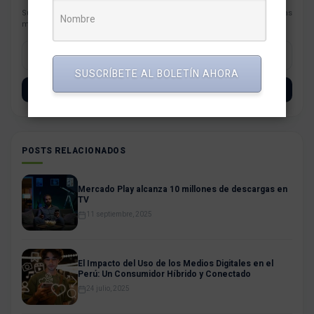
Suscríbete con tu correo a nuestro newsletter semanal con las noticias
más resaltantes para tu negocio.
SUSCRÍBETE AL BOLETÍN AHORA
SUSCRÍBETE
POSTS RELACIONADOS
Mercado Play alcanza 10 millones de descargas en
TV
11 septiembre, 2025
El Impacto del Uso de los Medios Digitales en el
Perú: Un Consumidor Híbrido y Conectado
24 julio, 2025