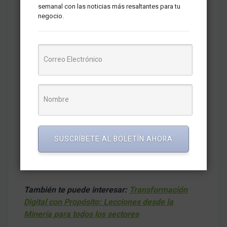
semanal con las noticias más resaltantes para tu
Si enfrentas un desafío que te gustaría discutir
negocio.
relacionado a este tema, tienes un proyecto que
deseas desarrollar o buscas una solución
innovadora para resolver problemas específicos,
no dudes en contactarme. Estoy entusiasmado por
la posibilidad de colaborar contigo y explorar
juntos nuevas formas de utilizar la tecnología para
mejorar nuestra calidad de vida y transformar
positivamente diversos ámbitos, ya sea en la
industria, la educación, la salud o cualquier otro
sector. Me puedes contactar a mi correo
SUSCRÍBETE AL BOLETÍN AHORA
(
amejiag@uni.pe
).
También te puede interesar:
Transformación
Digital con Propósito: Lecciones desde la
Minería para todos los sectores