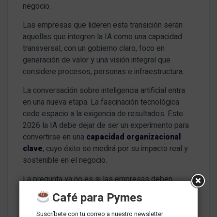
negocio.
Las empresas que lideren esta transición serán
aquellas que integren la IA como una capacidad
transversal, con un gobierno claro, foco en
generación de valor y una visión integral que
considere procesos, personas e infraestructura.
La conversación sobre inteligencia artificial entra
en una nueva etapa. La fascinación tecnológica
cede espacio a la exigencia de resultados. Este
2026 la IA debe dejar de ser un experimento para
convertirse en una
capacidad organizacional
clave
, cuyo éxito se medirá por su impacto real y
sostenible en el negocio.
La pregunta ya no es si las empresas deben
adoptar inteligencia artificial, sino
si están
Café para Pymes
preparadas para gobernarla, integrarla y
convertirla en valor
.
Suscríbete con tu correo a nuestro newsletter