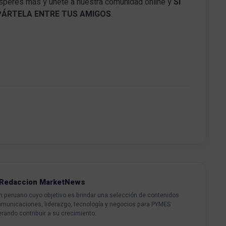
 esperes más y únete a nuestra comunidad online y
SI
PÁRTELA ENTRE TUS AMIGOS
.
Redaccion MarketNews
peruano cuyo objetivo es brindar una selección de contenidos
omunicaciones, liderazgo, tecnología y negocios para PYMES
rando contribuir a su crecimiento.