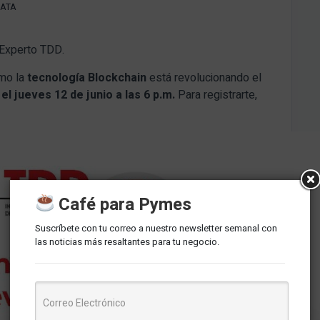
DATA
 Experto TDD.
ómo la
tecnología Blockchain
está revolucionando el
el jueves 12 de junio a las 6 p.m.
Para registrarte,
Café para Pymes
Suscríbete con tu correo a nuestro newsletter semanal con
las noticias más resaltantes para tu negocio.