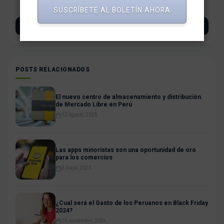
SUSCRÍBETE AL BOLETÍN AHORA
SUSCRÍBETE
POSTS RELACIONADOS
El nuevo centro de almacenamiento y distribución
de Mercado Libre en Perú
12 agosto, 2025
Las apps minoristas son una oportunidad de oro
para los comercios
2 mayo, 2025
¿Cual será el Gasto de los Peruanos en Black Friday
2024?
26 noviembre, 2024