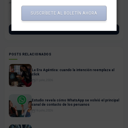
más resaltantes para tu negocio.
SUSCRÍBETE AL BOLETÍN AHORA
SUSCRÍBETE
POSTS RELACIONADOS
La Era Agéntica: cuando la intención reemplaza al
click
21 julio, 2026
Estudio revela cómo WhatsApp se volvió el principal
canal de contacto de los peruanos
16 julio, 2026