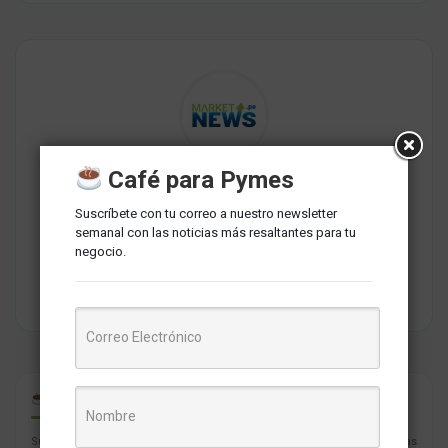
Café para Pymes
Redaccion MarketNews
Somos un medio de comunicación peruano cuyo objetivo es
Suscríbete con tu correo a nuestro newsletter
brindar una selección de contenidos relevantes sobre
semanal con las noticias más resaltantes para tu
marketing, comunicaciones, liderazgo, tecnología y negocios
negocio.
para PYMES esperando contribuir a su crecimiento.
CAFÉ PARA PYMES
Suscríbete con tu correo a nuestro newsletter semanal con las noticias