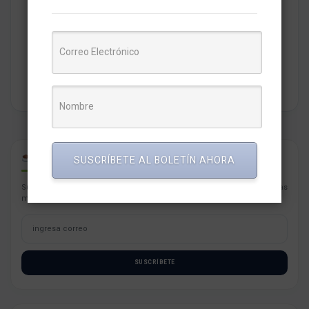
Redaccion MarketNews
Somos un medio de comunicación peruano cuyo objetivo es
brindar una selección de contenidos relevantes sobre
marketing, comunicaciones, liderazgo, tecnología y negocios
para PYMES esperando contribuir a su crecimiento.
CAFÉ PARA PYMES
SUSCRÍBETE AL BOLETÍN AHORA
Suscríbete con tu correo a nuestro newsletter semanal con las noticias
más resaltantes para tu negocio.
SUSCRÍBETE