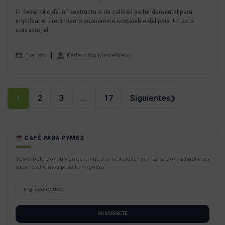
El desarrollo de infraestructura de calidad es fundamental para
impulsar el crecimiento económico sostenible del país. En este
contexto, el...
Eventos
Redaccion MarketNews
Navegación
1
2
3
…
17
Siguientes
de
páginas
CAFÉ PARA PYMES
Suscríbete con tu correo a nuestro newsletter semanal con las noticias
más resaltantes para tu negocio.
SUSCRÍBETE