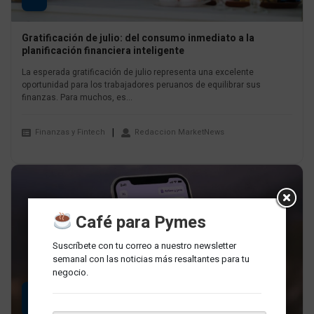
Gratificación de julio: del consumo inmediato a la
planificación financiera inteligente
La esperada gratificación de julio representa una excelente
oportunidad para los trabajadores peruanos de equilibrar sus
finanzas. Para muchos, es...
Finanzas y Fintech
Redaccion MarketNews
Café para Pymes
Suscríbete con tu correo a nuestro newsletter
semanal con las noticias más resaltantes para tu
negocio.
02
JUL