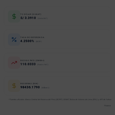
TC DÓLAR (SUNAT)
S/ 3.3910
(Venta Ref.)
TASA DE REFERENCIA
4.2500%
(BCRP)
RIESGO PAÍS (EMBI+)
110.0333
(Puntos Ref.)
RESERVAS (RIN)
98436.1790
(Millones)
* Fuentes oficiales: Banco Central de Reserva del Perú (BCRP), SUNAT, Bolsa de Valores de Lima (BVL) y API de Yahoo
Finance.