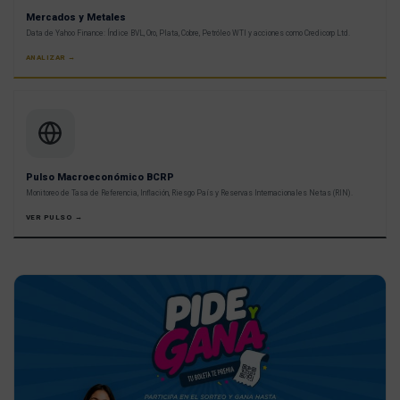
Mercados y Metales
Data de Yahoo Finance: Índice BVL, Oro, Plata, Cobre, Petróleo WTI y acciones como Credicorp Ltd.
ANALIZAR →
Pulso Macroeconómico BCRP
Monitoreo de Tasa de Referencia, Inflación, Riesgo País y Reservas Internacionales Netas (RIN).
VER PULSO →