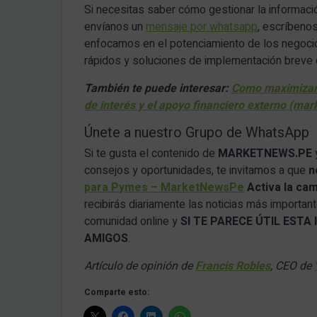
Si necesitas saber cómo gestionar la informac
envíanos un
mensaje por whatsapp
, escríbeno
enfocamos en el potenciamiento de los negoci
rápidos y soluciones de implementación breve 
También te puede interesar:
Como maximizar l
de interés y el apoyo financiero externo (ma
Únete a nuestro Grupo de WhatsApp
Si te gusta el contenido de
MARKETNEWS.PE
consejos y oportunidades, te invitamos a que
n
para Pymes – MarketNewsPe
Activa la ca
recibirás diariamente las noticias más importan
comunidad online y
SI TE PARECE ÚTIL EST
AMIGOS
.
Artículo de opinión de
Francis Robles
, CEO de
Comparte esto: