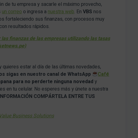
ión de tu empresa y sacarle el máximo provecho,
s
un correo
o ingresa a
nuestra web
. En
VBS
nos
os fortaleciendo sus finanzas, con procesos muy
con resultados rápidos.
as finanzas de las empresas utilizando las tasas
rketnews.pe)
y quieres estar al día de las últimas novedades,
os sigas en nuestro canal de WhatsApp
Café
mpana para no perderte ninguna novedad
y
tes en tu celular. No esperes más y únete a nuestra
A INFORMACIÓN COMPÁRTELA ENTRE TUS
Value Business Solutions