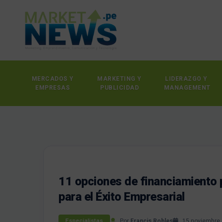
MERCADOS Y
MARKETING Y
LIDERAZGO Y
EMPRESAS
PUBLICIDAD
MANAGEMENT
11 opciones de financiamiento p
para el Éxito Empresarial
Por
Francis Robles
15 noviembre,
Especialistas