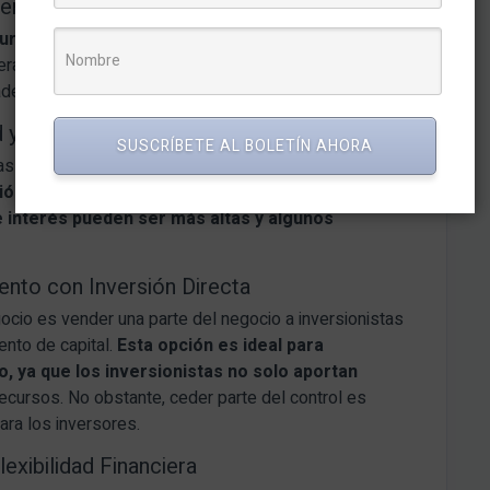
iero con Experiencia
rsos significativos, ofrecen financiamiento a
eralmente, son ex empresarios o ejecutivos con
ades de inversión de alto riesgo y alta recompensa.
 y Flexibilidad
SUSCRÍBETE AL BOLETÍN AHORA
as en línea y préstamos entre pares,
han ganado
ón más rápidos y términos flexibles
. Sin embargo,
e interés pueden ser más altas y algunos
iento con Inversión Directa
gocio es vender una parte del negocio a inversionistas
ento de capital.
Esta opción es ideal para
 ya que los inversionistas no solo aportan
ecursos. No obstante, ceder parte del control es
para los inversores.
lexibilidad Financiera