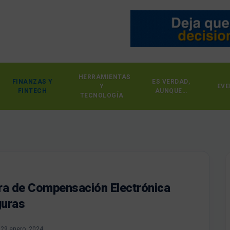
HERRAMIENTAS
FINANZAS Y
ES VERDAD,
Y
EVE
FINTECH
AUNQUE…
TECNOLOGÍA
ra de Compensación Electrónica
guras
29 enero, 2024