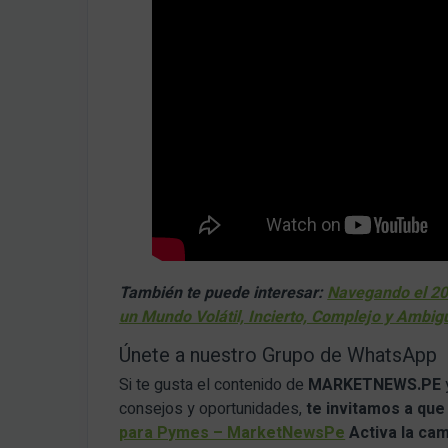
También te puede interesar:
Navegando el 202
un Mundo Volátil, Incierto, Complejo y Ambi
Únete a nuestro Grupo de WhatsApp
Si te gusta el contenido de
MARKETNEWS.PE
consejos y oportunidades,
te invitamos a qu
para Pymes – MarketNewsPe
Activa la ca