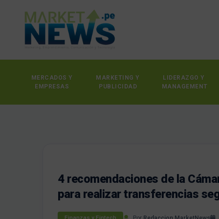
MERCADOS Y
MARKETING Y
LIDERAZGO Y
EMPRESAS
PUBLICIDAD
MANAGEMENT
4 recomendaciones de la Cáma
para realizar transferencias se
Por
Redaccion MarketNews
Finanzas y Fintech