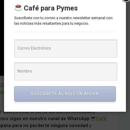
Café para Pymes
Suscríbete con tu correo a nuestro newsletter semanal con
las noticias más resaltantes para tu negocio.
4: Claves Financieras para el Éxito Empresarial en
guo (marketnews.pe)
SUSCRÍBETE AL BOLETÍN AHORA
y quieres estar al día de las últimas novedades,
e nos sigas en nuestro canal de WhatsApp
Café
mpana para no perderte ninguna novedad
y