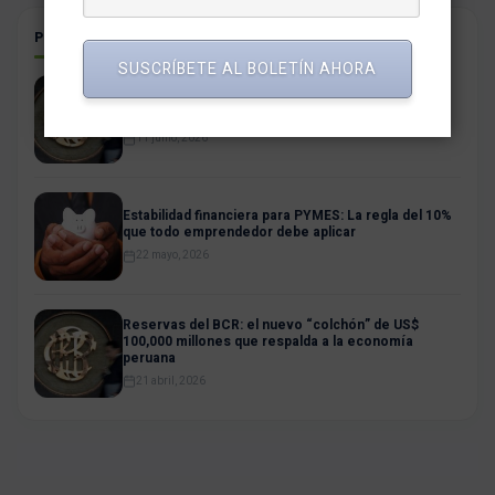
POSTS RELACIONADOS
SUSCRÍBETE AL BOLETÍN AHORA
Estabilidad financiera: El BCRP decide mantener la
tasa de referencia en junio 2026 en un 4.25%
11 junio, 2026
Estabilidad financiera para PYMES: La regla del 10%
que todo emprendedor debe aplicar
22 mayo, 2026
Reservas del BCR: el nuevo “colchón” de US$
100,000 millones que respalda a la economía
peruana
21 abril, 2026