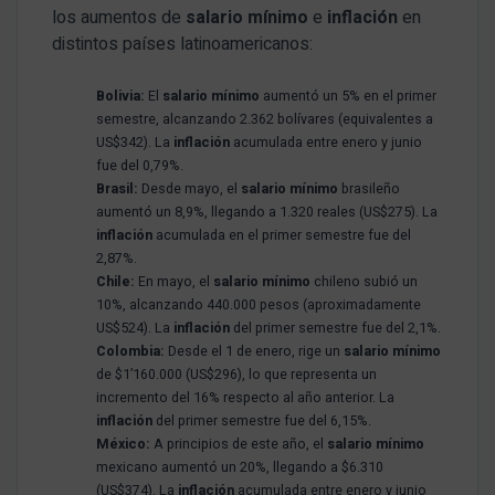
los aumentos de
salario mínimo
e
inflación
en
distintos países latinoamericanos:
Bolivia:
El
salario mínimo
aumentó un 5% en el primer
semestre, alcanzando 2.362 bolívares (equivalentes a
US$342). La
inflación
acumulada entre enero y junio
fue del 0,79%.
Brasil:
Desde mayo, el
salario mínimo
brasileño
aumentó un 8,9%, llegando a 1.320 reales (US$275). La
inflación
acumulada en el primer semestre fue del
2,87%.
Chile:
En mayo, el
salario mínimo
chileno subió un
10%, alcanzando 440.000 pesos (aproximadamente
US$524). La
inflación
del primer semestre fue del 2,1%.
Colombia:
Desde el 1 de enero, rige un
salario mínimo
de $1’160.000 (US$296), lo que representa un
incremento del 16% respecto al año anterior. La
inflación
del primer semestre fue del 6,15%.
México:
A principios de este año, el
salario mínimo
mexicano aumentó un 20%, llegando a $6.310
(US$374). La
inflación
acumulada entre enero y junio