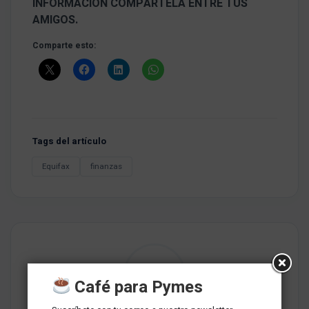
INFORMACIÓN COMPÁRTELA ENTRE TUS
AMIGOS.
Comparte esto:
Tags del artículo
Equifax
finanzas
Café para Pymes