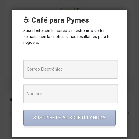
☕ Café para Pymes
Suscríbete con tu correo a nuestro newsletter
Redaccion MarketNews
semanal con las noticias más resaltantes para tu
Somos un medio de comunicación peruano cuyo objetivo es
negocio.
brindar una selección de contenidos relevantes sobre
marketing, comunicaciones, liderazgo, tecnología y negocios
para PYMES esperando contribuir a su crecimiento.
☕ CAFÉ PARA PYMES
Suscríbete con tu correo a nuestro newsletter semanal con las noticias
SUSCRÍBETE AL BOLETÍN AHORA
más resaltantes para tu negocio.