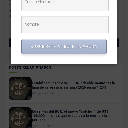
Suscríbete con tu correo a nuestro newsletter semanal con las noticias
más resaltantes para tu negocio.
SUSCRÍBETE
SUSCRÍBETE AL BOLETÍN AHORA
POSTS RELACIONADOS
Estabilidad financiera: El BCRP decide mantener la
tasa de referencia en junio 2026 en un 4.25%
11 junio, 2026
Reservas del BCR: el nuevo “colchón” de US$
100,000 millones que respalda a la economía
peruana
21 abril, 2026