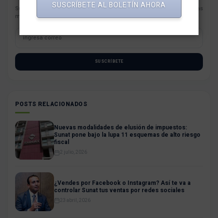
SUSCRÍBETE AL BOLETÍN AHORA
Suscríbete con tu correo a nuestro newsletter semanal con las noticias
más resaltantes para tu negocio.
SUSCRÍBETE
POSTS RELACIONADOS
Nuevas modalidades de elusión de impuestos:
Sunat pone bajo la lupa 11 esquemas de alto riesgo
fiscal
2 julio, 2026
¿Vendes por Facebook o Instagram? Así te va a
controlar Sunat tus ventas por redes sociales
23 abril, 2026