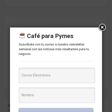
Café para Pymes
Suscríbete con tu correo a nuestro newsletter
semanal con las noticias más resaltantes para tu
Redaccion MarketNews
negocio.
Somos un medio de comunicación peruano cuyo objetivo es
brindar una selección de contenidos relevantes sobre
marketing, comunicaciones, liderazgo, tecnología y negocios
para PYMES esperando contribuir a su crecimiento.
CAFÉ PARA PYMES