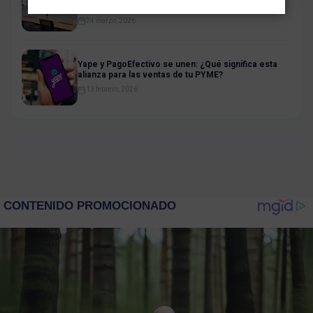
Latinoamérica
24 marzo, 2026
Yape y PagoEfectivo se unen: ¿Qué significa esta
alianza para las ventas de tu PYME?
13 febrero, 2026