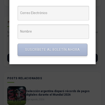
CAFÉ PARA PYMES
Suscríbete con tu correo a nuestro newsletter semanal con las noticias
más resaltantes para tu negocio.
SUSCRÍBETE AL BOLETÍN AHORA
SUSCRÍBETE
POSTS RELACIONADOS
Selección argentina disparó récords de pagos
digitales durante el Mundial 2026
4 agosto, 2026