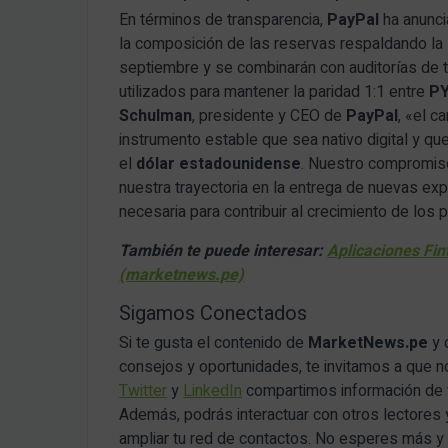
En términos de transparencia,
PayPal
ha anunc
la composición de las reservas respaldando la
septiembre y se combinarán con auditorías de t
utilizados para mantener la paridad 1:1 entre
P
Schulman
, presidente y CEO de
PayPal
, «el c
instrumento estable que sea nativo digital y q
el
dólar estadounidense
. Nuestro compromiso
nuestra trayectoria en la entrega de nuevas exp
necesaria para contribuir al crecimiento de los 
También te puede interesar:
Aplicaciones Fin
(marketnews.pe)
Sigamos Conectados
Si te gusta el contenido de
MarketNews.pe
y 
consejos y oportunidades, te invitamos a que 
Twitter
y
LinkedIn
compartimos información de v
Además, podrás interactuar con otros lectores 
ampliar tu red de contactos. No esperes más y