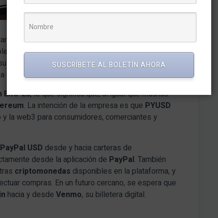
 transacciones relacionadas con
criptomonedas
en la
ble en Estados Unidos. Aunque no se sabe con
u oferta criptográfica a usuarios fuera del país,
SUSCRÍBETE AL BOLETÍN AHORA
a consideraciones regulatorias.
n ERC-20
, lo que significa que, al igual que muchas
hereum
. La intención de la empresa es que
PYUSD
io y la web3 para consumidores, comerciantes y
r
PayPal USD
desde y hacia carteras de
ectamente desde la aplicación de
PayPal
. También
otras
criptomonedas
disponibles en la plataforma, y
ectuar compras. En un futuro cercano, se espera que
in
hacia y desde
Venmo
, su billetera digital.