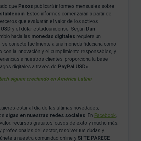
iado que
Paxos
publicará informes mensuales sobre
stablecoin
. Estos informes comenzarán a partir de
erceros que evaluarán el valor de los activos
YUSD
y el dólar estadounidense. Según
Dan
ambio hacia las
monedas digitales
requiere un
ue se conecte fácilmente a una moneda fiduciaria como
 con la innovación y el cumplimiento responsables, y
eriencias a nuestros clientes, proporciona la base
pagos digitales a través de
PayPal USD
«.
tech siguen creciendo en América Latina
quieres estar al día de las últimas novedades,
nos
sigas en nuestras redes sociales
. En
Facebook
,
alor, recursos gratuitos, casos de éxito y mucho más.
y profesionales del sector, resolver tus dudas y
 únete a nuestra comunidad online y
SI TE PARECE