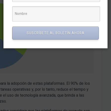
SUSCRÍBETE AL BOLETÍN AHORA
para la adopción de estas plataformas. El 90% de los
areas operativas y, por lo tanto, reduce el tiempo y
e el uso de tecnología avanzada, que brinda a las
zas.