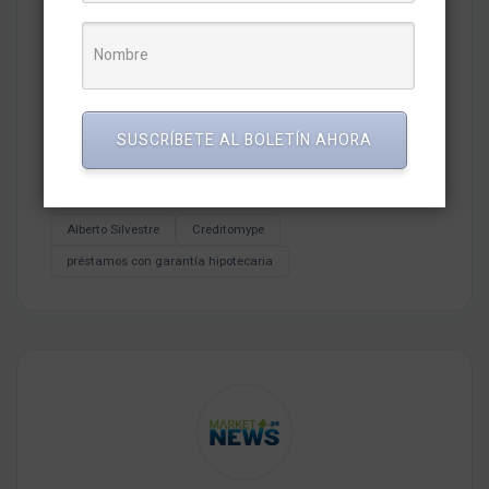
Comparte esto:
SUSCRÍBETE AL BOLETÍN AHORA
Tags del artículo
Alberto Silvestre
Creditomype
préstamos con garantía hipotecaria