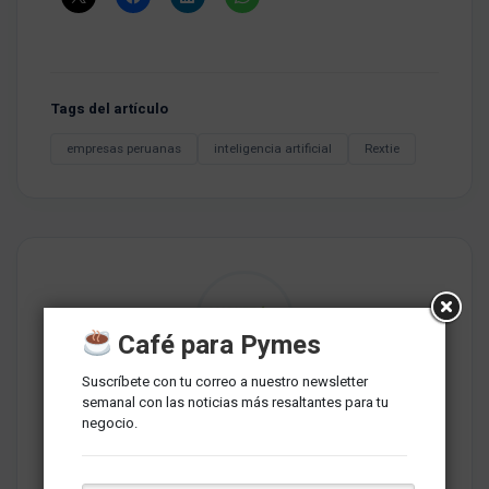
Tags del artículo
empresas peruanas
inteligencia artificial
Rextie
Café para Pymes
Suscríbete con tu correo a nuestro newsletter
Redaccion MarketNews
semanal con las noticias más resaltantes para tu
Somos un medio de comunicación peruano cuyo objetivo es
negocio.
brindar una selección de contenidos relevantes sobre
marketing, comunicaciones, liderazgo, tecnología y negocios
para PYMES esperando contribuir a su crecimiento.