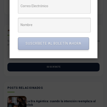
CAFÉ PARA PYMES
Suscríbete con tu correo a nuestro newsletter semanal con las noticias
SUSCRÍBETE AL BOLETÍN AHORA
más resaltantes para tu negocio.
SUSCRÍBETE
POSTS RELACIONADOS
La Era Agéntica: cuando la intención reemplaza al
click