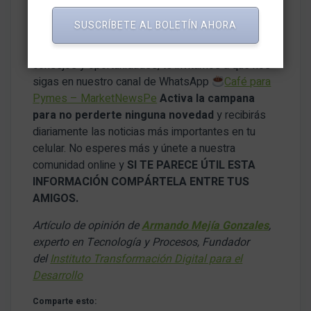
Únete a nuestro Grupo de WhatsApp
SUSCRÍBETE AL BOLETÍN AHORA
Si te gusta el contenido de
MARKETNEWS.PE
y
quieres estar al día de las últimas novedades,
consejos y oportunidades, te invitamos a que nos
sigas en nuestro canal de WhatsApp
Café para
Pymes – MarketNewsPe
Activa la campana
para no perderte ninguna novedad
y recibirás
diariamente las noticias más importantes en tu
celular. No esperes más y únete a nuestra
comunidad online y
SI TE PARECE ÚTIL ESTA
INFORMACIÓN COMPÁRTELA ENTRE TUS
AMIGOS.
Artículo de opinión de
Armando Mejía Gonzales
,
experto en Tecnología y Procesos, Fundador
del
Instituto Transformación Digital para el
Desarrollo
Comparte esto: