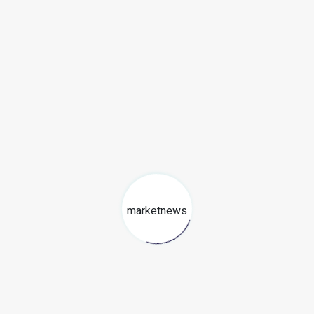
Redaccion MarketNews
Somos un medio de comunicación peruano cuyo objetivo es
brindar una selección de contenidos relevantes sobre
marketing, comunicaciones, liderazgo, tecnología y negocios
para PYMES esperando contribuir a su crecimiento.
☕ CAFÉ PARA PYMES
Suscríbete con tu correo a nuestro newsletter semanal con las noticias
más resaltantes para tu negocio.
marketnews
SUSCRÍBETE