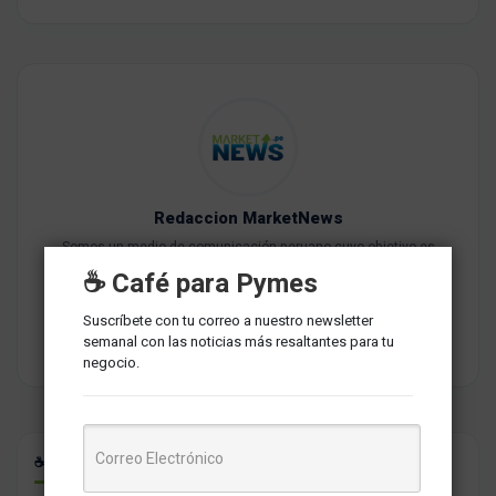
Redaccion MarketNews
Somos un medio de comunicación peruano cuyo objetivo es
brindar una selección de contenidos relevantes sobre
☕ Café para Pymes
marketing, comunicaciones, liderazgo, tecnología y negocios
para PYMES esperando contribuir a su crecimiento.
Suscríbete con tu correo a nuestro newsletter
semanal con las noticias más resaltantes para tu
negocio.
☕ CAFÉ PARA PYMES