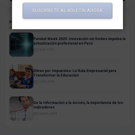
SUSCRÍBETE AL BOLETÍN AHORA
POSTS RELACIONADOS
Panduit Week 2025: Innovación sin límites impulsa la
actualización profesional en Perú
3 julio, 2025
Obras por Impuestos: La Ruta Empresarial para
Transformar la Educación
3 junio, 2025
De la Información a la Acción, la importancia de los
Indicadores
5 agosto, 2024