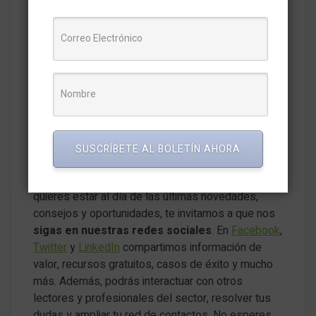
Estaré encantado de colaborar contigo y explorar
juntos nuevas formas de utilizar la tecnología para
mejorar nuestra calidad de vida y transformar
positivamente estos sectores. Me puedes
contactar a
mi correo
También te puede interesar:
Transformación
Digital en el Perú, Experiencias y Aprendizajes
(marketnews.pe)
SUSCRÍBETE AL BOLETÍN AHORA
Sigamos Conectados
Si te gusta el contenido de
MarketNews.pe
y
quieres estar al día de las últimas novedades,
consejos y oportunidades, te invitamos a que nos
sigas en nuestras redes sociales
. En
Facebook
,
Twitter
y
LinkedIn
compartimos información de
valor, recursos gratuitos, casos de éxito y mucho
más. Además, podrás interactuar con otros
lectores y profesionales del sector, resolver tus
dudas y ampliar tu red de contactos. No esperes