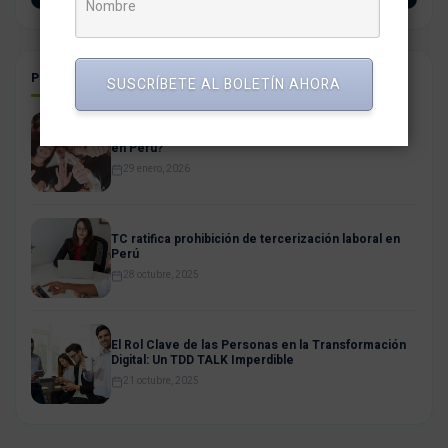
POSTS RELACIONADOS
SUSCRÍBETE AL BOLETÍN AHORA
¿Por qué es tan difícil hallar empleos para jóvenes
en Perú?
29 enero, 2026
TC ratifica prohibición de tercerización laboral en
Perú
28 octubre, 2025
El Rol Clave de las Personas en la Transformación
Digital: Un TDD TALK Imperdible
21 octubre, 2025