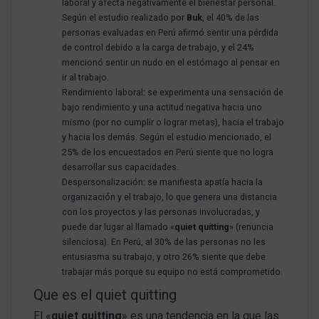
laboral y afecta negativamente el bienestar personal.
Según el estudio realizado por
Buk
, el 40% de las
personas evaluadas en Perú afirmó sentir una pérdida
de control debido a la carga de trabajo, y el 24%
mencionó sentir un nudo en el estómago al pensar en
ir al trabajo.
Rendimiento laboral: se experimenta una sensación de
bajo rendimiento y una actitud negativa hacia uno
mismo (por no cumplir o lograr metas), hacia el trabajo
y hacia los demás. Según el estudio mencionado, el
25% de los encuestados en Perú siente que no logra
desarrollar sus capacidades.
Despersonalización: se manifiesta apatía hacia la
organización y el trabajo, lo que genera una distancia
con los proyectos y las personas involucradas, y
puede dar lugar al llamado «
quiet quitting
» (renuncia
silenciosa). En Perú, al 30% de las personas no les
entusiasma su trabajo, y otro 26% siente que debe
trabajar más porque su equipo no está comprometido.
Que es el quiet quitting
El «
quiet quitting
» es una tendencia en la que las