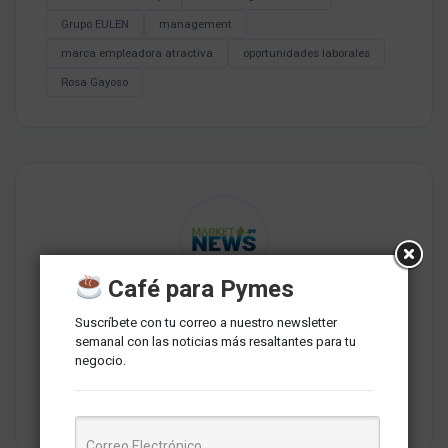
Grupo EULEN
management
marca empleadora atractiva
oportunidades laborales
Rosa Gayoso
Café para Pymes
Redaccion MarketNews
Suscríbete con tu correo a nuestro newsletter
Somos un medio de comunicación peruano cuyo objetivo es
semanal con las noticias más resaltantes para tu
brindar una selección de contenidos relevantes sobre
negocio.
marketing, comunicaciones, liderazgo, tecnología y negocios
para PYMES esperando contribuir a su crecimiento.