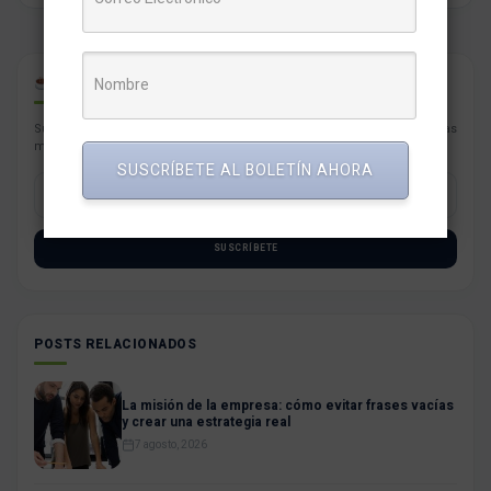
CAFÉ PARA PYMES
Suscríbete con tu correo a nuestro newsletter semanal con las noticias
más resaltantes para tu negocio.
SUSCRÍBETE AL BOLETÍN AHORA
SUSCRÍBETE
POSTS RELACIONADOS
La misión de la empresa: cómo evitar frases vacías
y crear una estrategia real
7 agosto, 2026