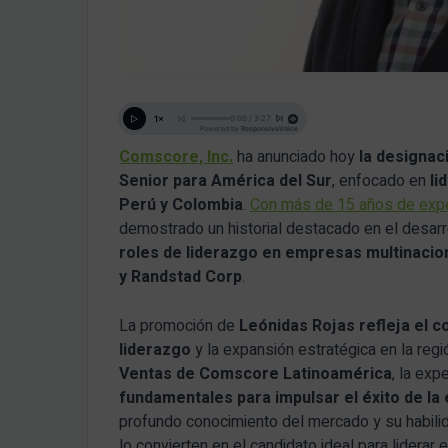
Comscore, Inc.
ha anunciado hoy
la designac
Senior para América del Sur
, enfocado en
li
Perú y Colombia
.
Con más de 15 años de exper
demostrado un historial destacado en el desarr
roles de liderazgo en empresas multinacio
y Randstad Corp
.
La promoción de
Leónidas Rojas refleja el
liderazgo
y la expansión estratégica en la reg
Ventas de Comscore Latinoamérica
, la ex
fundamentales para impulsar el éxito de l
profundo conocimiento del mercado y su habilida
lo convierten en el candidato ideal para liderar