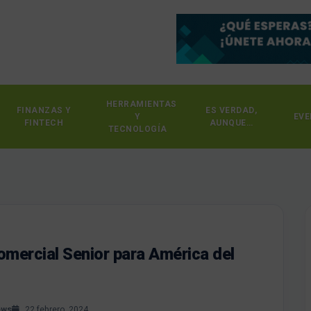
HERRAMIENTAS
FINANZAS Y
ES VERDAD,
Y
EVE
FINTECH
AUNQUE…
TECNOLOGÍA
omercial Senior para América del
ews
22 febrero, 2024