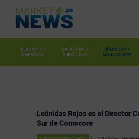
MERCADOS Y
MARKETING Y
LIDERAZGO Y
EMPRESAS
PUBLICIDAD
MANAGEMENT
Leónidas Rojas es el Director C
Sur de Comscore
Por
Redaccion MarketN
Liderazgo y Management