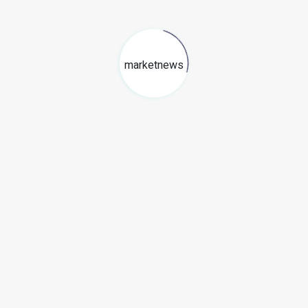
Happiness Builder: Cómo las
«personas vitamina»
transforman la cultura de tu
empresa
29 mayo, 2026
marketnews
Por qué la inteligencia
emocional es el nuevo
secreto del éxito para tu
equipo de trabajo
14 mayo, 2026
Por qué una brújula moral es
indispensable para liderar tu
emprendimiento hoy
1 mayo, 2026