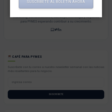
Redaccion MarketNews
SUSCRÍBETE AL BOLETÍN AHORA
Somos un medio de comunicación peruano cuyo objetivo es
brindar una selección de contenidos relevantes sobre
marketing, comunicaciones, liderazgo, tecnología y negocios
para PYMES esperando contribuir a su crecimiento.
CAFÉ PARA PYMES
Suscríbete con tu correo a nuestro newsletter semanal con las noticias
más resaltantes para tu negocio.
SUSCRÍBETE