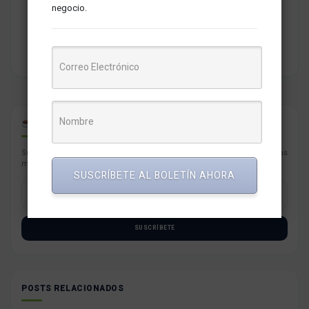
brindar una selección de contenidos relevantes sobre
negocio.
marketing, comunicaciones, liderazgo, tecnología y negocios
para PYMES esperando contribuir a su crecimiento.
CAFÉ PARA PYMES
Suscríbete con tu correo a nuestro newsletter semanal con las noticias
más resaltantes para tu negocio.
SUSCRÍBETE AL BOLETÍN AHORA
SUSCRÍBETE
POSTS RELACIONADOS