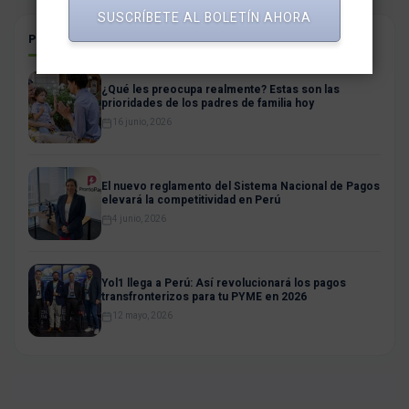
SUSCRÍBETE AL BOLETÍN AHORA
POSTS RELACIONADOS
¿Qué les preocupa realmente? Estas son las
prioridades de los padres de familia hoy
16 junio, 2026
El nuevo reglamento del Sistema Nacional de Pagos
elevará la competitividad en Perú
4 junio, 2026
Yol1 llega a Perú: Así revolucionará los pagos
transfronterizos para tu PYME en 2026
12 mayo, 2026