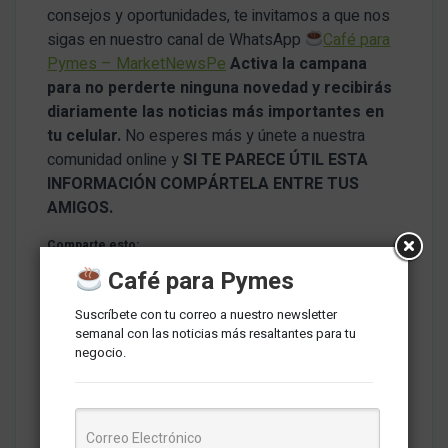
consejos y oportunidades, te invitamos a que nos
sigas en nuestro canal de WhatsApp
Café para
Pymes – MarketNewsPe
Activa la campana
para no perderte ninguna novedad y recibirás
diariamente las noticias más importantes en
tu celular.
No esperes más y únete a nuestra
comunidad online y
SI TE PARECE ÚTIL ESTA
INFORMACIÓN COMPÁRTELA ENTRE TUS
AMIGOS.
Comparte esto:
Café para Pymes
Suscríbete con tu correo a nuestro newsletter
semanal con las noticias más resaltantes para tu
negocio.
Tags del artículo
Campaña de fin de año
ecommerce
Mercado Libre