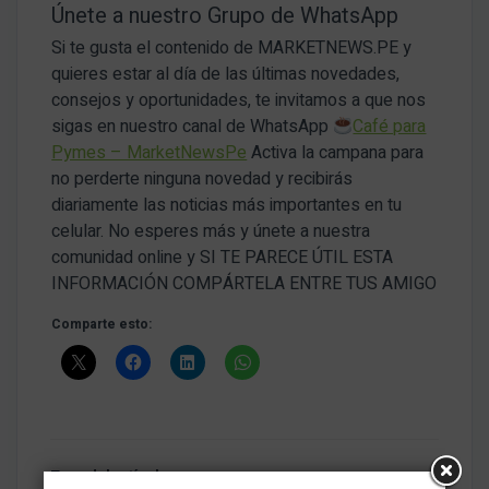
Únete a nuestro Grupo de WhatsApp
Si te gusta el contenido de MARKETNEWS.PE y
quieres estar al día de las últimas novedades,
consejos y oportunidades, te invitamos a que nos
sigas en nuestro canal de WhatsApp
Café para
Pymes – MarketNewsPe
Activa la campana para
no perderte ninguna novedad y recibirás
diariamente las noticias más importantes en tu
celular. No esperes más y únete a nuestra
comunidad online y SI TE PARECE ÚTIL ESTA
INFORMACIÓN COMPÁRTELA ENTRE TUS AMIGO
Comparte esto:
Tags del artículo