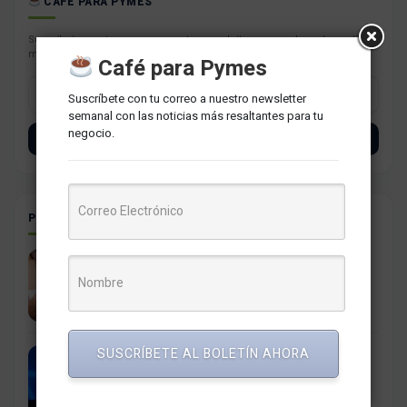
CAFÉ PARA PYMES
Suscríbete con tu correo a nuestro newsletter semanal con las noticias
más resaltantes para tu negocio.
Café para Pymes
Suscríbete con tu correo a nuestro newsletter
semanal con las noticias más resaltantes para tu
negocio.
SUSCRÍBETE
POSTS RELACIONADOS
Comentarios en Instagram, así funciona la nueva
opción para editarlos
9 abril, 2026
SUSCRÍBETE AL BOLETÍN AHORA
¿Por qué algunos usuarios no pueden dejar de
seguir a Donald Trump en Instagram?
23 enero, 2025