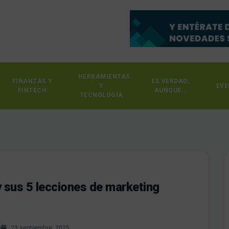
HERRAMIENTAS
FINANZAS Y
ES VERDAD,
Y
EVE
FINTECH
AUNQUE…
TECNOLOGÍA
y sus 5 lecciones de marketing
s
23 septiembre, 2025