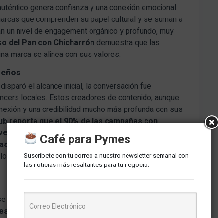
 auténtico genera confianza y una conexión emocional
marcas que comprenden su papel cultural y se suman a
ran un nivel de engagement orgánico y profundo, muy
so del Pan con Chicharrón
demuestra que las
na marca se alinea con sus valores.
queños
 disparó el alcance inicial, la conversación fue
uencers locales. Estos creadores de contenido, aunque
exión y una credibilidad mucho más profunda con sus
Hub reporta que el 90% de las campañas con
versión superior al promedio
, lo que subraya la
Café para Pymes
aso del Pan con Chicharrón
muestra que una
lo en el tamaño, sino en la combinación de alcance
Suscríbete con tu correo a nuestro newsletter semanal con
las noticias más resaltantes para tu negocio.
e quedó en las redes. La euforia digital se tradujo en
es peruanos como El Chinito y Chicharrones del