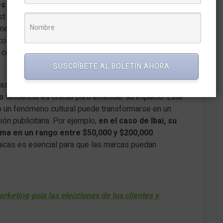
s que atrajeron multitudes
, mientras que
y Lays se sumaron a la conversación digital y
ne puede convertirse en una experiencia colectiva.
sico es una poderosa herramienta para generar
n con los consumidores.
SUSCRÍBETE AL BOLETÍN AHORA
cas superficiales. Calcular el valor publicitario
equivalente y analizar el alcance orgánico de una tendencia es crucial para entender su impacto. Este
un fenómeno cultural puede transformarse en un
ión publicitaria. Por ejemplo,
en el caso de Ibai, su
ima en un rango entre $50,000 y $200,000
.
nicas es esencial para que las marcas puedan
keting guía las elecciones de tus clientes y