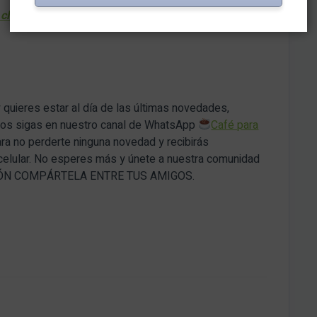
clientes hoy? Ipsos analiza el perfil del consumidor
uieres estar al día de las últimas novedades,
 nos sigas en nuestro canal de WhatsApp
Café para
ara no perderte ninguna novedad y recibirás
 celular. No esperes más y únete a nuestra comunidad
CIÓN COMPÁRTELA ENTRE TUS AMIGOS.