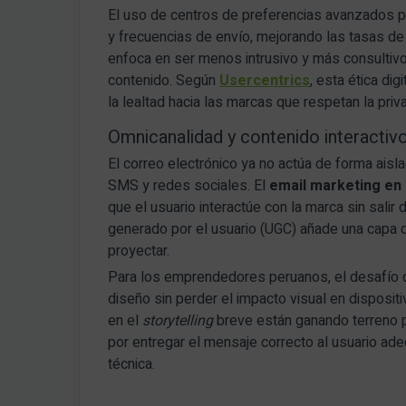
El uso de centros de preferencias avanzados p
y frecuencias de envío, mejorando las tasas de 
enfoca en ser menos intrusivo y más consultivo,
contenido. Según
Usercentrics
, esta ética di
la lealtad hacia las marcas que respetan la priv
Omnicanalidad y contenido interactivo:
El correo electrónico ya no actúa de forma aisl
SMS y redes sociales. El
email marketing en
que el usuario interactúe con la marca sin salir
generado por el usuario (UGC) añade una capa de
proyectar.
Para los emprendedores peruanos, el desafío 
diseño sin perder el impacto visual en disposi
en el
storytelling
breve están ganando terreno po
por entregar el mensaje correcto al usuario a
técnica.