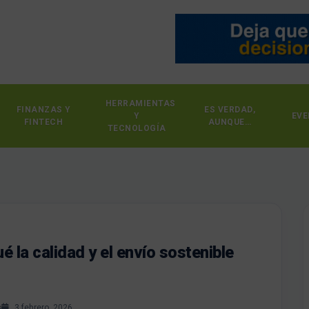
HERRAMIENTAS
FINANZAS Y
ES VERDAD,
Y
EVE
FINTECH
AUNQUE…
TECNOLOGÍA
 la calidad y el envío sostenible
s
3 febrero, 2026