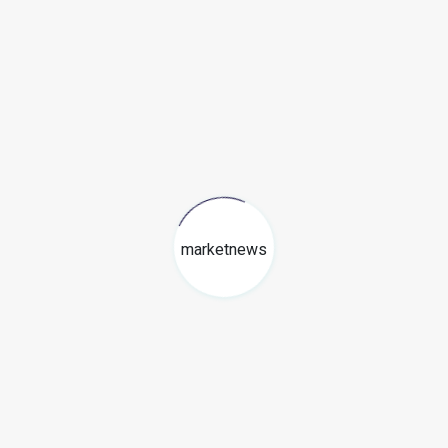
de Mario Bros, que ha trascendido el ámbito de los
tural reconocible por personas de todas las edades y
te, la música, la moda o el deporte, donde ha sido
dades.
s es una marca que vale mucho más que su peso en
 mundo del entretenimiento durante muchos años más.
marketnews
on
Super Mario Run
Super Nintendo World