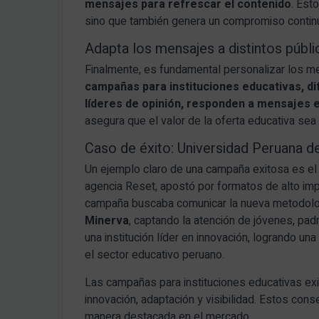
mensajes para refrescar el contenido
. Est
sino que también genera un compromiso continuo
Adapta los mensajes a distintos públ
Finalmente, es fundamental personalizar los 
campañas para instituciones educativas, d
líderes de opinión, responden a mensajes 
asegura que el valor de la oferta educativa sea
Caso de éxito: Universidad Peruana d
Un ejemplo claro de una campaña exitosa es el
agencia Reset, apostó por formatos de alto imp
campaña buscaba comunicar la nueva metodologí
Minerva
, captando la atención de jóvenes, pad
una institución líder en innovación, logrando u
el sector educativo peruano.
Las campañas para instituciones educativas ex
innovación, adaptación y visibilidad. Estos con
manera destacada en el mercado.