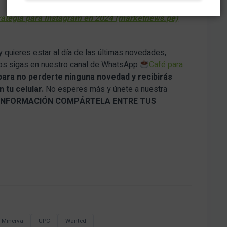
rategia para Instagram en 2024 (marketnews.pe)
y quieres estar al día de las últimas novedades,
nos sigas en nuestro canal de WhatsApp
Café para
para no perderte ninguna novedad y recibirás
 tu celular.
No esperes más y únete a nuestra
A INFORMACIÓN COMPÁRTELA ENTRE TUS
 Minerva
UPC
Wanted