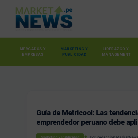
MERCADOS Y
MARKETING Y
LIDERAZGO Y
EMPRESAS
PUBLICIDAD
MANAGEMENT
Guía de Metricool: Las tendenc
emprendedor peruano debe apli
Por
Redaccion MarketNew
Marketing y Publicidad