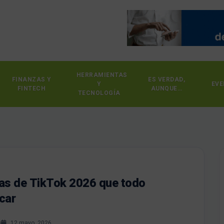
HERRAMIENTAS
FINANZAS Y
ES VERDAD,
Y
EVE
FINTECH
AUNQUE…
TECNOLOGÍA
ias de TikTok 2026 que todo
car
s
12 mayo, 2026