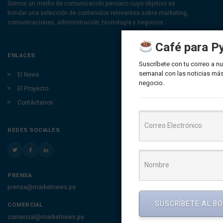
Somos un medio de comunicación peruano cuyo objetivo es
brindar una selección de contenidos relevantes sobre marketing,
comunicaciones, administración, tecnología y negocios.
Café para P
ENLACES
Suscríbete con tu correo a nu
semanal con las noticias más
El News
negocio.
El Proyecto
Contáctanos
REDES SOCIALES
PRENSA
prensa@marketnews.pe
SUSCRÍBETE AL B
COMERCIAL
comercial@marketnews.pe