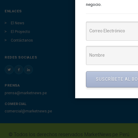
negocio.
ENLACES
El News
El Proyecto
Contáctanos
REDES SOCIALES
SUSCRÍBETE AL B
PRENSA
prensa@marketnews.pe
COMERCIAL
comercial@marketnews.pe
© Todos los derechos reservados MarketNews.pe Perú