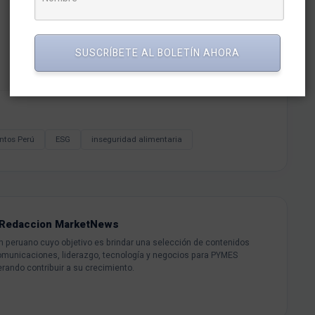
SUSCRÍBETE AL BOLETÍN AHORA
ntos Perú
ESG
inseguridad alimentaria
Redaccion MarketNews
peruano cuyo objetivo es brindar una selección de contenidos
omunicaciones, liderazgo, tecnología y negocios para PYMES
rando contribuir a su crecimiento.