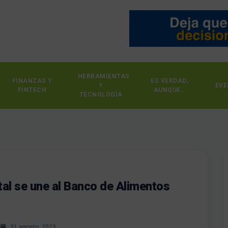
HERRAMIENTAS
FINANZAS Y
ES VERDAD,
Y
EVE
FINTECH
AUNQUE…
TECNOLOGÍA
al se une al Banco de Alimentos
s
31 agosto, 2023