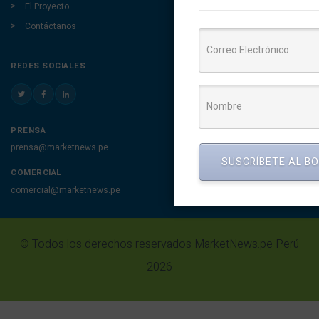
El Proyecto
Contáctanos
REDES SOCIALES
PRENSA
prensa@marketnews.pe
SUSCRÍBETE AL B
COMERCIAL
comercial@marketnews.pe
© Todos los derechos reservados MarketNews.pe Perú
2026