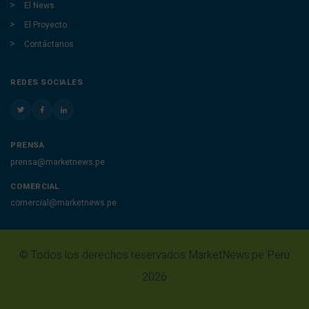
El News
El Proyecto
Contáctanos
REDES SOCIALES
PRENSA
prensa@marketnews.pe
COMERCIAL
comercial@marketnews.pe
© Todos los derechos reservados MarketNews.pe Perú
2026