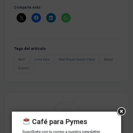
Comparte esto:
Tags del artículo
AIoT
Lima Este
Real Plaza Santa Clara
Retail
Xiaomi
Café para Pymes
Suscríbete con tu correo a nuestro newsletter