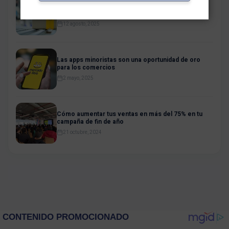
El nuevo centro de almacenamiento y distribución
de Mercado Libre en Perú
12 agosto, 2025
Las apps minoristas son una oportunidad de oro
para los comercios
2 mayo, 2025
Cómo aumentar tus ventas en más del 75% en tu
campaña de fin de año
21 octubre, 2024